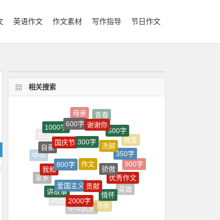
文
英语作文
作文素材
写作指导
节日作文
相关搜索
600字
谢谢你
1000字
500字
300字
国庆节
洗脚
我爱
自豪
350字
作文
800字
中华
骄傲
我和
900字
优秀作文
爱国主义
贡献
家乡
讲故事
情怀
英雄
2000字
风光
老爷爷
开学
中华民族
祖国