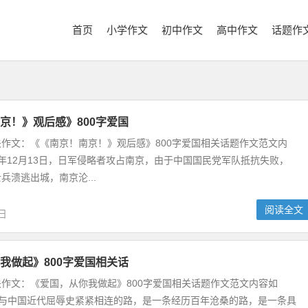
首页
小学作文
初中作文
高中作文
话题作
京！》观后感》800字爱国
相关作文：《《南京！南京！》观后感》800字爱国相关话题作文范文内
37年12月13日，日军侵略者攻占南京，由于中国国民党军队抵抗失败，
兵溃逃出城，南京沦...
阅读全文
2日
我做起》800字爱国相关话
相关作文：《爱国，从你我做起》800字爱国相关话题作文范文内容如
条与中国近代屈辱史紧紧相连的路，是一条经历百年沧桑的路，是一条具