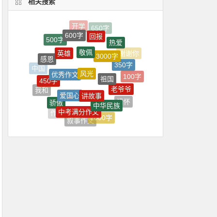
相关搜索
600字
回报
500字
热爱
敬佩
英雄
3000字
感恩
350字
风光
优秀作文
祖国
中国
450字
100字
老爷爷
讲故事
爱国心
我和
爷爷
骄傲
中华民族
情怀
中考满分作文
伟大
作文
2000字
议论文
叙事作文
洗脚
700字