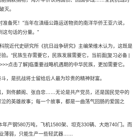
底破灭。
准备死！”当年在滇缅公路运送物资的南洋华侨王亚六说，
到这句话的分量。”
科院近代史研究所《抗日战争研究》主编荣维木认为，这既是
验。“民族生存需要它，民族发展需要它，当前面
[复习必备 |
>>点击了解]
临重要战略机遇期的中华民族，更加需要它。
斗，是抗战将士留给后人最为珍贵的精神财富。
，到佟麟阁、张自忠……无论是共产党员，还是国民党中的
可泣的英雄故事；每一个故事，都是一曲荡气回肠的爱国之
钢580万吨，飞机1580架、坦克330辆、大炮740门。而
业薄弱，只能生产一些轻武器……