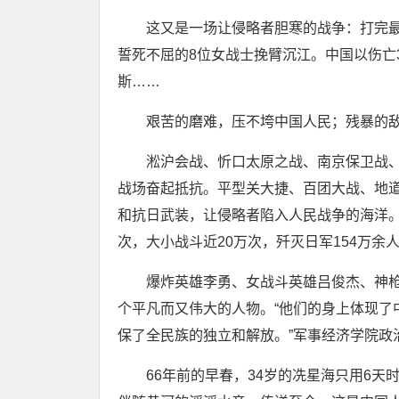
这又是一场让侵略者胆寒的战争：打完最
誓死不屈的8位女战士挽臂沉江。中国以伤亡
斯……
艰苦的磨难，压不垮中国人民；残暴的敌
淞沪会战、忻口太原之战、南京保卫战、
战场奋起抵抗。平型关大捷、百团大战、地
和抗日武装，让侵略者陷入人民战争的海洋。
次，大小战斗近20万次，歼灭日军154万余人
爆炸英雄李勇、女战斗英雄吕俊杰、神枪手
个平凡而又伟大的人物。“他们的身上体现了
保了全民族的独立和解放。”军事经济学院政
66年前的早春，34岁的冼星海只用6天