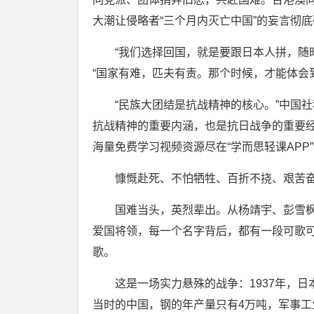
大潮让侵略者“三个月内灭亡中国”的妄言彻
“我们选择回国，就是要跟日本人拼，随时
“国家有难，匹夫有责。那个时候，才能体会
“民族大团结是抗战精神的核心。”中国社
抗战精神的重要内涵，也是抗日战争的重要经
海量免费学习视频资源尽在“学而思轻课APP”>
慷慨赴死、不怕牺牲、百折不挠、艰苦奋
国难当头，英烈辈出。从杨靖宇、彭雪枫
爱国将领，每一个名字背后，都有一段可歌
歌。
这是一场实力悬殊的战争：1937年，日本年产
当时的中国，钢的年产量只有4万吨，军事工