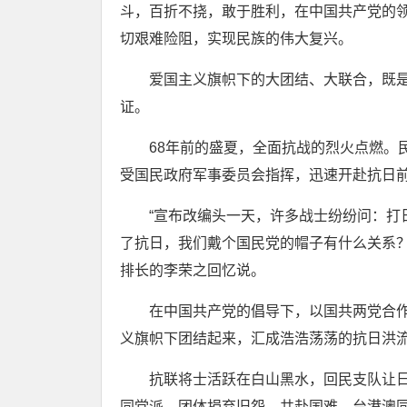
斗，百折不挠，敢于胜利，在中国共产党的
切艰难险阻，实现民族的伟大复兴。
爱国主义旗帜下的大团结、大联合，既是
证。
68年前的盛夏，全面抗战的烈火点燃。民
受国民政府军事委员会指挥，迅速开赴抗日
“宣布改编头一天，许多战士纷纷问：打日
了抗日，我们戴个国民党的帽子有什么关系？
排长的李荣之回忆说。
在中国共产党的倡导下，以国共两党合作
义旗帜下团结起来，汇成浩浩荡荡的抗日洪
抗联将士活跃在白山黑水，回民支队让日
同党派、团体捐弃旧怨，共赴国难。台港澳