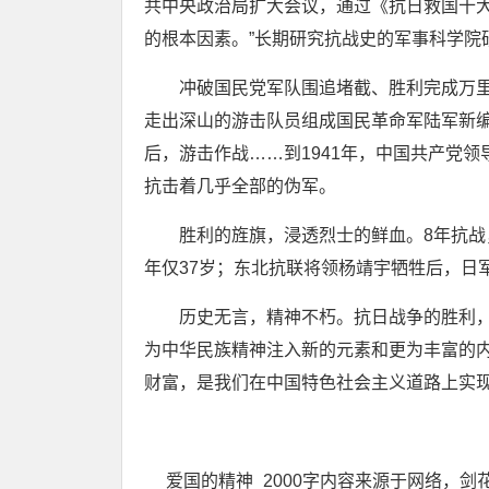
共中央政治局扩大会议，通过《抗日救国十大
的根本因素。”长期研究抗战史的军事科学院
冲破国民党军队围追堵截、胜利完成万里长
走出深山的游击队员组成国民革命军陆军新
后，游击作战……到1941年，中国共产党
抗击着几乎全部的伪军。
胜利的旌旗，浸透烈士的鲜血。8年抗战，
年仅37岁；东北抗联将领杨靖宇牺牲后，日
历史无言，精神不朽。抗日战争的胜利，
为中华民族精神注入新的元素和更为丰富的
财富，是我们在中国特色社会主义道路上实
爱国的精神_2000字内容来源于网络，剑