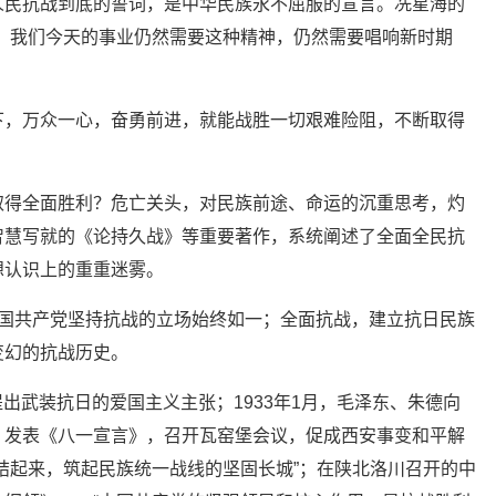
人民抗战到底的誓词，是中华民族永不屈服的宣言。冼星海的
，我们今天的事业仍然需要这种精神，仍然需要唱响新时期
，万众一心，奋勇前进，就能战胜一切艰难险阻，不断取得
得全面胜利？危亡关头，对民族前途、命运的沉重思考，灼
智慧写就的《论持久战》等重要著作，系统阐述了全面全民抗
想认识上的重重迷雾。
共产党坚持抗战的立场始终如一；全面抗战，建立抗日民族
变幻的抗战历史。
出武装抗日的爱国主义主张；1933年1月，毛泽东、朱德向
；发表《八一宣言》，召开瓦窑堡会议，促成西安事变和平解
结起来，筑起民族统一战线的坚固长城”；在陕北洛川召开的中