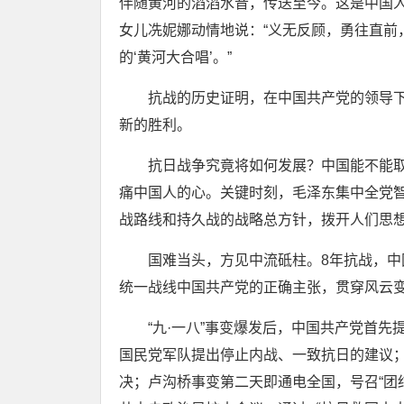
伴随黄河的滔滔水音，传送至今。这是中国
女儿冼妮娜动情地说：“义无反顾，勇往直前
的‘黄河大合唱’。”
抗战的历史证明，在中国共产党的领导下
新的胜利。
抗日战争究竟将如何发展？中国能不能取
痛中国人的心。关键时刻，毛泽东集中全党
战路线和持久战的战略总方针，拨开人们思
国难当头，方见中流砥柱。8年抗战，中国
统一战线中国共产党的正确主张，贯穿风云
“九·一八”事变爆发后，中国共产党首先提
国民党军队提出停止内战、一致抗日的建议
决；卢沟桥事变第二天即通电全国，号召“团