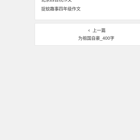
捉蚊趣事四年级作文
上一篇
为祖国自豪_400字