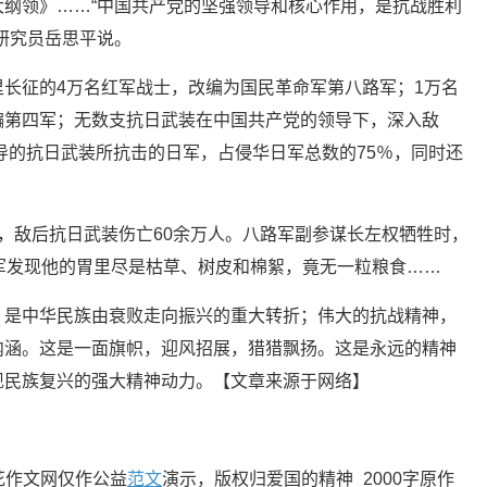
纲领》……“中国共产党的坚强领导和核心作用，是抗战胜利
研究员岳思平说。
征的4万名红军战士，改编为国民革命军第八路军；1万名
编第四军；无数支抗日武装在中国共产党的领导下，深入敌
领导的抗日武装所抗击的日军，占侵华日军总数的75％，同时还
敌后抗日武装伤亡60余万人。八路军副参谋长左权牺牲时，
军发现他的胃里尽是枯草、树皮和棉絮，竟无一粒粮食……
是中华民族由衰败走向振兴的重大转折；伟大的抗战精神，
内涵。这是一面旗帜，迎风招展，猎猎飘扬。这是永远的精神
现民族复兴的强大精神动力。【文章来源于网络】
花作文网仅作公益
范文
演示，版权归爱国的精神_2000字原作