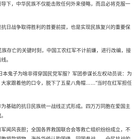
领导下，中华民族不仅能击败任何外来侵略，而且必将克服一
抗日战争取得胜利的首要前提，也是实现民族复兴的重要保
族存亡的关键时刻，中国工农红军不计前嫌，进行改编，接
前线。
本鬼子为啥非得穿国民党军服？军团参谋长左权动员说：为
大家跟着他的口令，脱下了五星八角帽……”当时在红军担任
为基础的抗日民族统一战线正式形成。四万万同胞在爱国主
流。
军闻风丧胆；全国各界救国联合会等救亡组织纷纷成立，不
同胞捐款捐物，海外华侨认购国债、回国参战……全民抗战的