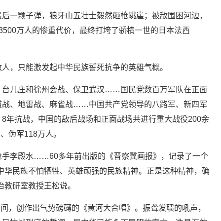
后一颗子弹，狼牙山五壮士毅然砸枪跳崖；被敌围困河边，
3500万人的惨重代价，最终打垮了骄横一世的日本法西
人，只能激发起中华民族誓死抗争的英雄气概。
台儿庄和徐州会战、保卫武汉……国民党数百万军队在正面
道战、地雷战、麻雀战……中国共产党领导的八路军、新四军
8年抗战，中国的敌后战场和正面战场共进行重大战役200余
、伪军118万人。
李殿水……60多年前出版的《晋察冀画报》，记录了一个
中华民族不怕牺牲、英雄顽强的民族精神。正是这种精神，确
治教研室教授王松说。
时间，创作出气势磅礴的《黄河大合唱》。振聋发聩的吼声，