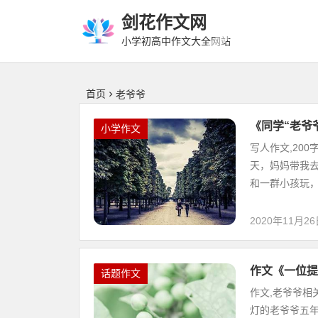
剑花作文网
小学初高中作文大全网站
首页
老爷爷
《同学“老爷
小学作文
写人作文,20
天，妈妈带我
和一群小孩玩，还
2020年11月2
作文《一位提
话题作文
作文,老爷爷相
灯的老爷爷五年