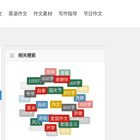
文
英语作文
作文素材
写作指导
节日作文
相关搜索
600字
谢谢你
1000字
500字
国庆节
自豪
300字
我爱
爷爷
洗脚
作文
我和
中华
800字
家乡
350字
骄傲
讲故事
爱国作文
100字
风光
爱国主义
优秀作文
开学
议论文
英雄
情怀
贡献
祖国