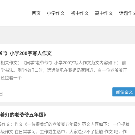
首页
小学作文
初中作文
高中作文
话题作
爷”》小学200字写人作文
0字相关作文：《同学“老爷爷”》小学200字写人作文范文内容如下： 前
去学书法。到学校门口时，远远望见在我奶奶家附近，有一位老爷爷正
拉着一个...
阅读全文
6日
着灯的老爷爷五年级》
关作文：作文《一位提着灯的老爷爷五年级》范文内容如下： 一位提着
级作文 在日常学习、工作或生活中，大家总少不了接触 作文 吧，作