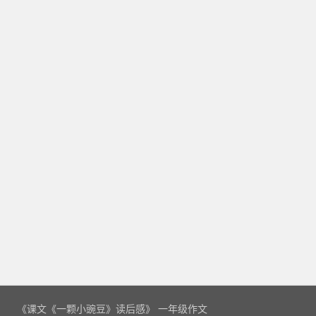
《课文《一颗小豌豆》读后感》 一年级作文